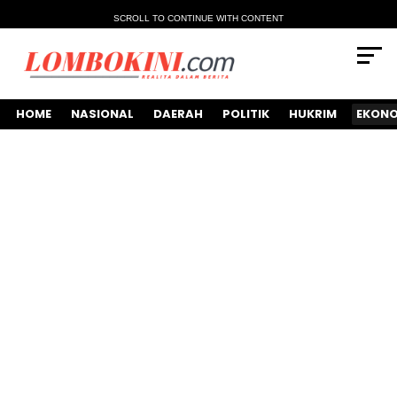
SCROLL TO CONTINUE WITH CONTENT
HOME
NASIONAL
DAERAH
POLITIK
HUKRIM
EKONO