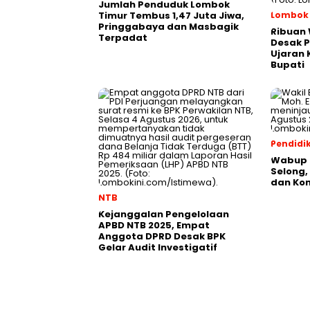
Jumlah Penduduk Lombok
Timur Tembus 1,47 Juta Jiwa,
Lombok
Pringgabaya dan Masbagik
Ribuan
Terpadat
Desak P
Ujaran
Bupati
Pendidi
Wabup L
Selong, 
dan Ko
NTB
Kejanggalan Pengelolaan
APBD NTB 2025, Empat
Anggota DPRD Desak BPK
Gelar Audit Investigatif