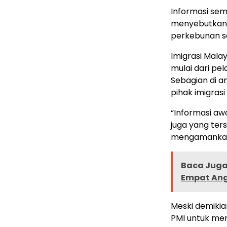
Informasi sem
menyebutkan, 
perkebunan sa
Imigrasi Mala
mulai dari pe
Sebagian di a
pihak imigras
“Informasi aw
juga yang ter
mengamankan 
Baca Juga 
Empat Ang
Meski demikia
PMI untuk men