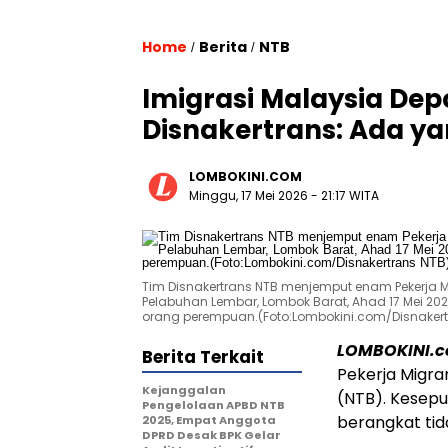
Home
Berita
NTB
/
/
Imigrasi Malaysia Depo
Disnakertrans: Ada ya
LOMBOKINI.COM
Minggu, 17 Mei 2026 - 21:17 WITA
Tim Disnakertrans NTB menjemput enam Pekerja Mi
Pelabuhan Lembar, Lombok Barat, Ahad 17 Mei 20
orang perempuan.(Foto:Lombokini.com/Disnakert
LOMBOKINI.c
Berita Terkait
Pekerja Migra
Kejanggalan
(NTB). Kesepu
Pengelolaan APBD NTB
berangkat tid
2025, Empat Anggota
DPRD Desak BPK Gelar