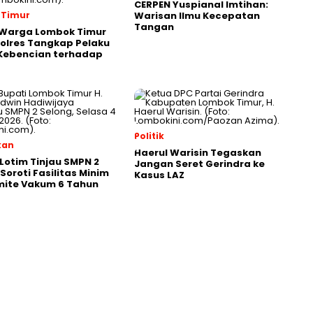
CERPEN Yuspianal Imtihan:
 Timur
Warisan Ilmu Kecepatan
Tangan
 Warga Lombok Timur
olres Tangkap Pelaku
 Kebencian terhadap
Politik
kan
Haerul Warisin Tegaskan
otim Tinjau SMPN 2
Jangan Seret Gerindra ke
Soroti Fasilitas Minim
Kasus LAZ
mite Vakum 6 Tahun