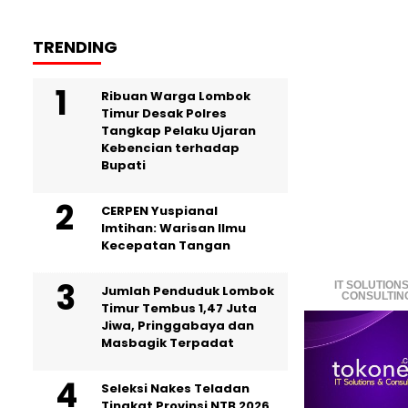
TRENDING
Ribuan Warga Lombok
Timur Desak Polres
Tangkap Pelaku Ujaran
Kebencian terhadap
Bupati
CERPEN Yuspianal
Imtihan: Warisan Ilmu
Kecepatan Tangan
IT SOLUTIONS
Jumlah Penduduk Lombok
CONSULTIN
Timur Tembus 1,47 Juta
Jiwa, Pringgabaya dan
Masbagik Terpadat
Seleksi Nakes Teladan
Tingkat Provinsi NTB 2026,