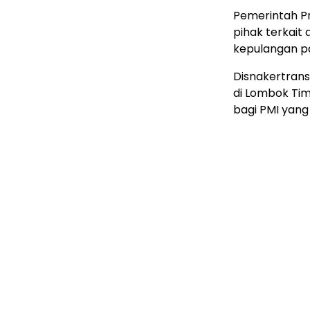
Pemerintah P
pihak terkait
kepulangan pa
Disnakertran
di Lombok Ti
bagi PMI yan