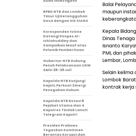
Audit Investigatif
Balai Pelayan
maupun instan
BPBD NTB dan Lombok
Timur Uji Ketangguhan
keberangkata
Desa dengan SIK SIAGA
Kepala Bidan
Koresponden tvOne
Datangi Ponpes Al-
Dinas Tenaga 
Ishlahuddiny dan
Isnanto Karya
Sampaikan Maaf atas
Polemik Pemberitaan
PMI, dan piha
Lembar, Lomb
Gubernur NTB Dukung
Penuh Pelaksanaan UKW
SMSI 28-29 Juli
Selain kelima
Lombok Barat 
Kapolda NTB Kunjungi
Kajati, Perkuat Sinergi
kontrak kerja
Penegakan Hukum
Kapolda NTB Rotasi 8
Pejabat Utama dan 4
Kapolres Tindak Lanuti
Telegram Kapolri
Presiden Prabowo
Tegaskan Komitmen
Berantas Korupsi dan