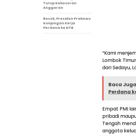
Tutup Kebocoran
Anggaran
Besok, Presiden Prabowo
Kunjungan Kerja
Perdana ke NTB
“Kami menjempu
Lombok Timur
dari Sedayu, L
Baca Juga 
Perdana k
Empat PMI lai
pribadi maupu
Tengah mendap
anggota kelua