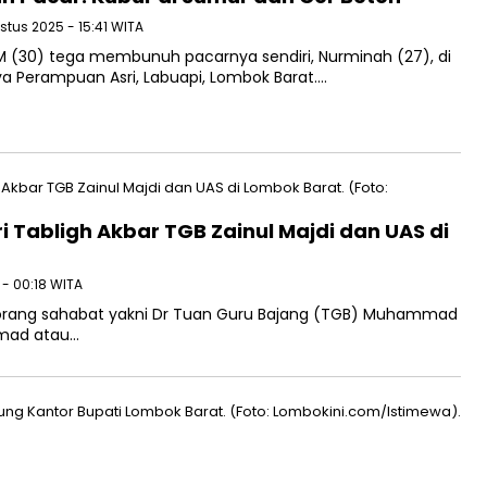
stus 2025 - 15:41 WITA
 IM (30) tega membunuh pacarnya sendiri, Nurminah (27), di
 Perampuan Asri, Labuapi, Lombok Barat….
 Tabligh Akbar TGB Zainul Majdi dan UAS di
 - 00:18 WITA
orang sahabat yakni Dr Tuan Guru Bajang (TGB) Muhammad
Somad atau…