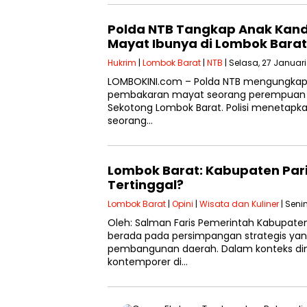
Polda NTB Tangkap Anak Kan
Mayat Ibunya di Lombok Barat
Hukrim
|
Lombok Barat
|
NTB
| Selasa, 27 Januari
LOMBOKINI.com – Polda NTB mengungka
pembakaran mayat seorang perempuan d
Sekotong Lombok Barat. Polisi meneta
seorang…
Lombok Barat: Kabupaten Par
Tertinggal?
Lombok Barat
|
Opini
|
Wisata dan Kuliner
| Seni
Oleh: Salman Faris Pemerintah Kabupaten
berada pada persimpangan strategis ya
pembangunan daerah. Dalam konteks din
kontemporer di…