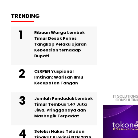
TRENDING
Ribuan Warga Lombok
Timur Desak Polres
Tangkap Pelaku Ujaran
Kebencian terhadap
Bupati
CERPEN Yuspianal
Imtihan: Warisan Ilmu
Kecepatan Tangan
IT SOLUTIONS
Jumlah Penduduk Lombok
CONSULTIN
Timur Tembus 1,47 Juta
Jiwa, Pringgabaya dan
Masbagik Terpadat
Seleksi Nakes Teladan
Tingkat Provinsi NTB 2026,