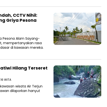
dah, CCTV Nihil:
ng Griya Pesona
a Pesona Alam Sayang-
at, mempertanyakan rasa
dasar di kawasan mereka.
ratiwi Hilang Terseret
4:16 WITA
 kawasan wisata Air Terjun
atawan dilaporkan hanyut