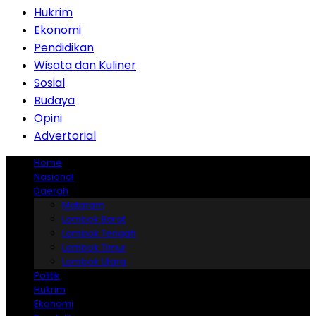
Hukrim
Ekonomi
Pendidikan
Wisata dan Kuliner
Sosial
Budaya
Opini
Advertorial
Home
Nasional
Daerah
Mataram
Lombok Barat
Lombok Tengah
Lombok Timur
Lombok Utara
Politik
Hukrim
Ekonomi