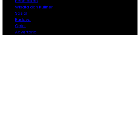
Pendidikan
Wisata dan Kuliner
Sosial
Budaya
Opini
Advertorial