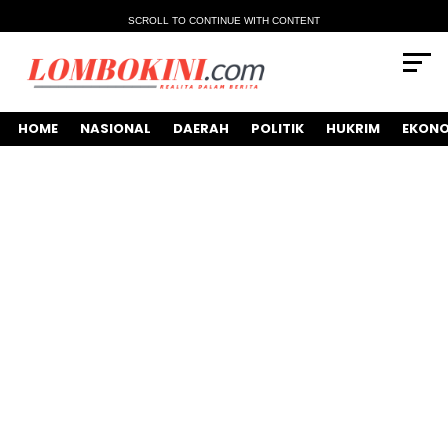
SCROLL TO CONTINUE WITH CONTENT
HOME
NASIONAL
DAERAH
POLITIK
HUKRIM
EKONO