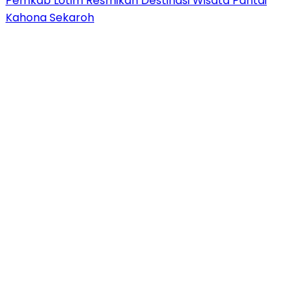
Pemkab Lotim Resmikan Destinasi Wisata Pantai
Kahona Sekaroh