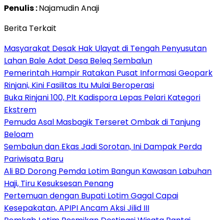
Penulis :
Najamudin Anaji
Berita Terkait
Masyarakat Desak Hak Ulayat di Tengah Penyusutan
Lahan Bale Adat Desa Beleq Sembalun
Pemerintah Hampir Ratakan Pusat Informasi Geopark
Rinjani, Kini Fasilitas Itu Mulai Beroperasi
Buka Rinjani 100, Plt Kadispora Lepas Pelari Kategori
Ekstrem
Pemuda Asal Masbagik Terseret Ombak di Tanjung
Beloam
Sembalun dan Ekas Jadi Sorotan, Ini Dampak Perda
Pariwisata Baru
Ali BD Dorong Pemda Lotim Bangun Kawasan Labuhan
Haji, Tiru Kesuksesan Penang
Pertemuan dengan Bupati Lotim Gagal Capai
Kesepakatan, APIPI Ancam Aksi Jilid III