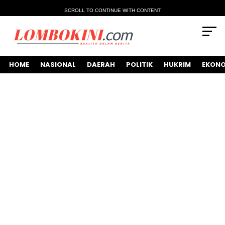
SCROLL TO CONTINUE WITH CONTENT
HOME
NASIONAL
DAERAH
POLITIK
HUKRIM
EKONO