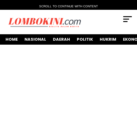
SCROLL TO CONTINUE WITH CONTENT
HOME
NASIONAL
DAERAH
POLITIK
HUKRIM
EKONO