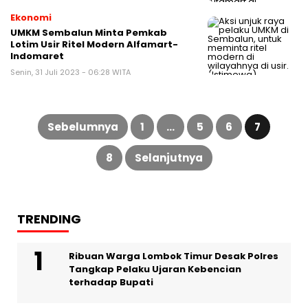
Ekonomi
UMKM Sembalun Minta Pemkab
Lotim Usir Ritel Modern Alfamart-
Indomaret
Senin, 31 Juli 2023 - 06:28 WITA
Paginasi
pos
Sebelumnya
1
…
5
6
7
8
Selanjutnya
TRENDING
Ribuan Warga Lombok Timur Desak Polres
Tangkap Pelaku Ujaran Kebencian
terhadap Bupati