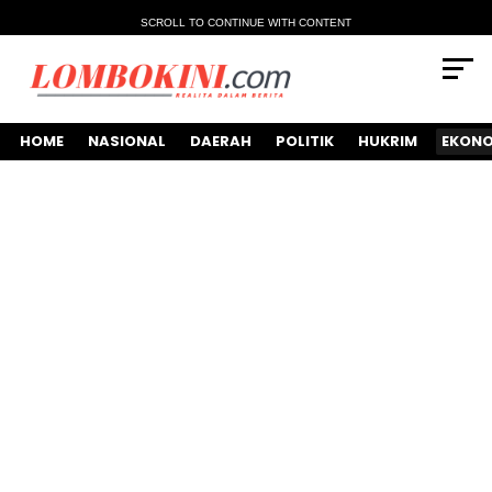
SCROLL TO CONTINUE WITH CONTENT
HOME
NASIONAL
DAERAH
POLITIK
HUKRIM
EKONO