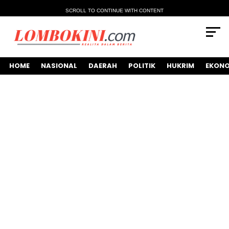
SCROLL TO CONTINUE WITH CONTENT
HOME
NASIONAL
DAERAH
POLITIK
HUKRIM
EKONO