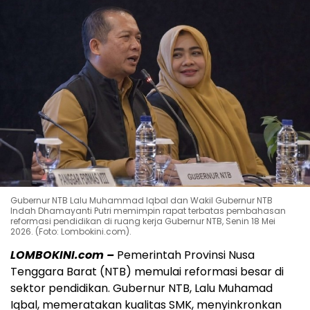
Gubernur NTB Lalu Muhammad Iqbal dan Wakil Gubernur NTB
Indah Dhamayanti Putri memimpin rapat terbatas pembahasan
reformasi pendidikan di ruang kerja Gubernur NTB, Senin 18 Mei
2026. (Foto: Lombokini.com).
LOMBOKINI.com –
Pemerintah Provinsi Nusa
Tenggara Barat (NTB) memulai reformasi besar di
sektor pendidikan. Gubernur NTB, Lalu Muhamad
Iqbal, memeratakan kualitas SMK, menyinkronkan