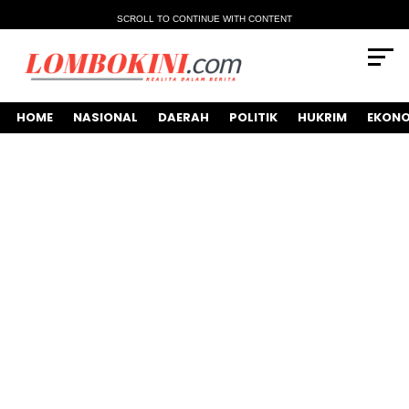
SCROLL TO CONTINUE WITH CONTENT
HOME
NASIONAL
DAERAH
POLITIK
HUKRIM
EKONO