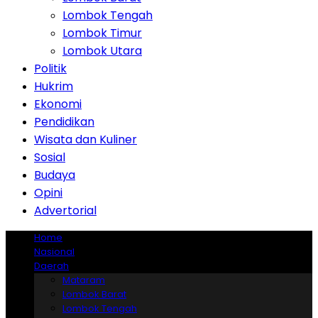
Lombok Tengah
Lombok Timur
Lombok Utara
Politik
Hukrim
Ekonomi
Pendidikan
Wisata dan Kuliner
Sosial
Budaya
Opini
Advertorial
Home
Nasional
Daerah
Mataram
Lombok Barat
Lombok Tengah