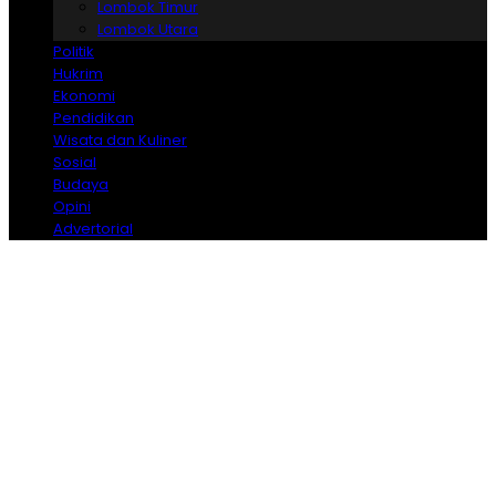
Lombok Timur
Lombok Utara
Politik
Hukrim
Ekonomi
Pendidikan
Wisata dan Kuliner
Sosial
Budaya
Opini
Advertorial