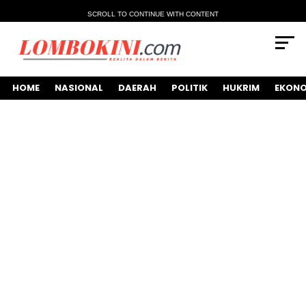
SCROLL TO CONTINUE WITH CONTENT
HOME
NASIONAL
DAERAH
POLITIK
HUKRIM
EKONO