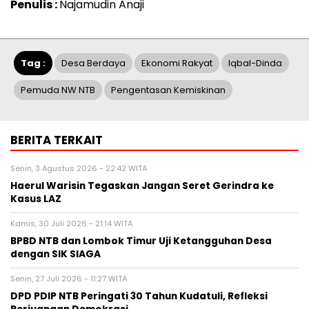
Penulis :
Najamudin Anaji
Tag :
Desa Berdaya
Ekonomi Rakyat
Iqbal-Dinda
Pemuda NW NTB
Pengentasan Kemiskinan
BERITA TERKAIT
Senin, 3 Agustus 2026 - 22:42 WITA
Haerul Warisin Tegaskan Jangan Seret Gerindra ke
Kasus LAZ
Kamis, 30 Juli 2026 - 21:14 WITA
BPBD NTB dan Lombok Timur Uji Ketangguhan Desa
dengan SIK SIAGA
Senin, 27 Juli 2026 - 11:27 WITA
DPD PDIP NTB Peringati 30 Tahun Kudatuli, Refleksi