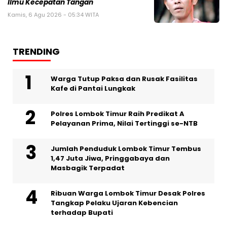
Ilmu Kecepatan Tangan
Kamis, 6 Agu 2026 - 05:34 WITA
TRENDING
Warga Tutup Paksa dan Rusak Fasilitas
Kafe di Pantai Lungkak
Polres Lombok Timur Raih Predikat A
Pelayanan Prima, Nilai Tertinggi se-NTB
Jumlah Penduduk Lombok Timur Tembus
1,47 Juta Jiwa, Pringgabaya dan
Masbagik Terpadat
Ribuan Warga Lombok Timur Desak Polres
Tangkap Pelaku Ujaran Kebencian
terhadap Bupati