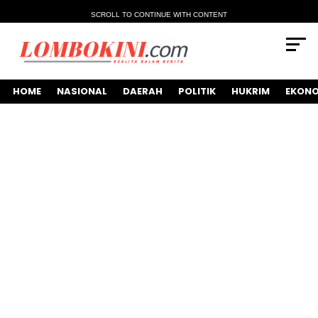
SCROLL TO CONTINUE WITH CONTENT
HOME
NASIONAL
DAERAH
POLITIK
HUKRIM
EKONO