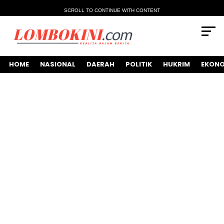
SCROLL TO CONTINUE WITH CONTENT
HOME
NASIONAL
DAERAH
POLITIK
HUKRIM
EKONO