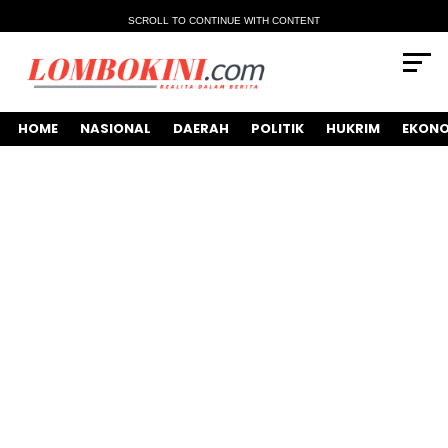
SCROLL TO CONTINUE WITH CONTENT
HOME
NASIONAL
DAERAH
POLITIK
HUKRIM
EKONO