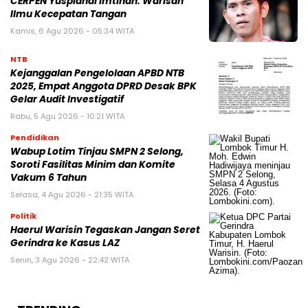
CERPEN Yuspianal Imtihan: Warisan
Ilmu Kecepatan Tangan
Kamis, 6 Agu 2026 - 05:34 WITA
NTB
Kejanggalan Pengelolaan APBD NTB
2025, Empat Anggota DPRD Desak BPK
Gelar Audit Investigatif
Rabu, 5 Agu 2026 - 10:21 WITA
Pendidikan
Wabup Lotim Tinjau SMPN 2 Selong,
Soroti Fasilitas Minim dan Komite
Vakum 6 Tahun
Selasa, 4 Agu 2026 - 21:35 WITA
Politik
Haerul Warisin Tegaskan Jangan Seret
Gerindra ke Kasus LAZ
Senin, 3 Agu 2026 - 22:42 WITA