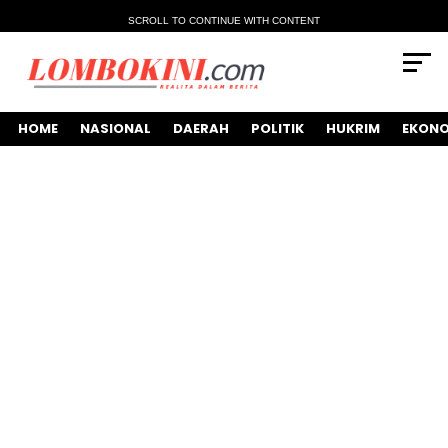
SCROLL TO CONTINUE WITH CONTENT
HOME
NASIONAL
DAERAH
POLITIK
HUKRIM
EKONO