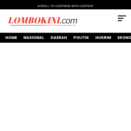
SCROLL TO CONTINUE WITH CONTENT
HOME
NASIONAL
DAERAH
POLITIK
HUKRIM
EKONO