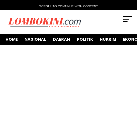
SCROLL TO CONTINUE WITH CONTENT
HOME
NASIONAL
DAERAH
POLITIK
HUKRIM
EKONO