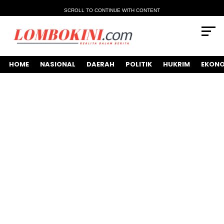
SCROLL TO CONTINUE WITH CONTENT
HOME
NASIONAL
DAERAH
POLITIK
HUKRIM
EKONO