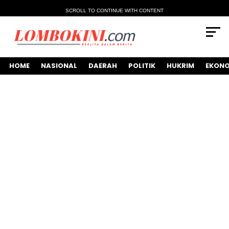
SCROLL TO CONTINUE WITH CONTENT
HOME
NASIONAL
DAERAH
POLITIK
HUKRIM
EKONO