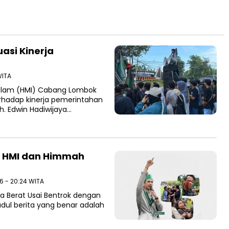
asi Kinerja
WITA
slam (HMI) Cabang Lombok
rhadap kinerja pemerintahan
h. Edwin Hadiwijaya…
r HMI dan Himmah
6 - 20:24 WITA
a Berat Usai Bentrok dengan
udul berita yang benar adalah