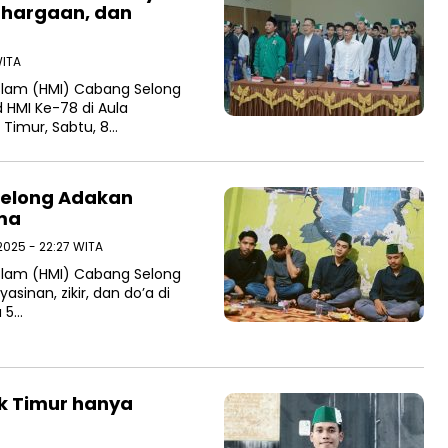
nghargaan, dan
WITA
slam (HMI) Cabang Selong
 HMI Ke-78 di Aula
imur, Sabtu, 8…
Selong Adakan
ama
 2025 - 22:27 WITA
slam (HMI) Cabang Selong
sinan, zikir, dan do’a di
u 5…
k Timur hanya