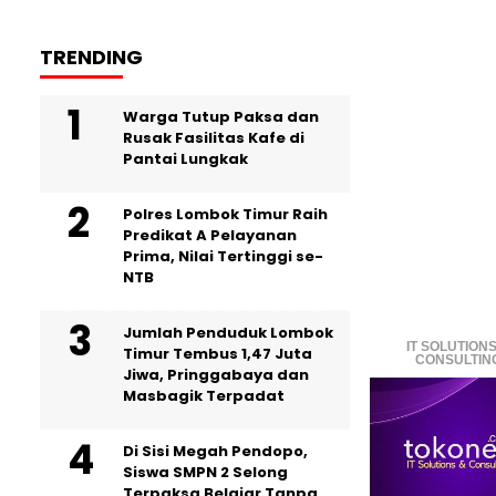
TRENDING
Warga Tutup Paksa dan
Rusak Fasilitas Kafe di
Pantai Lungkak
Polres Lombok Timur Raih
Predikat A Pelayanan
Prima, Nilai Tertinggi se-
NTB
Jumlah Penduduk Lombok
IT SOLUTIONS
Timur Tembus 1,47 Juta
CONSULTIN
Jiwa, Pringgabaya dan
Masbagik Terpadat
Di Sisi Megah Pendopo,
Siswa SMPN 2 Selong
Terpaksa Belajar Tanpa