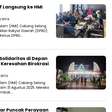
f Langsung ke HMI
8 WITA
slam (HMI) Cabang Selong
ilan Rakyat Daerah (DPRD)
 Ketua DPRD…
Solidaritas di Depan
Keresahan Birokrasi
3 WITA
slam (HMI) Cabang Selong
lam 31 Agustus 2025. Mereka
Lombok…
lar Puncak Perayaan