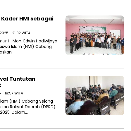
Kader HMI sebagai
 2025 - 21:02 WITA
ur H. Moh. Edwin Hadiwijaya
siswa Islam (HMI) Cabang
gaskan…
wal Tuntutan
t
 - 18:57 WITA
slam (HMI) Cabang Selong
ilan Rakyat Daerah (DPRD)
 2025. Dalam…