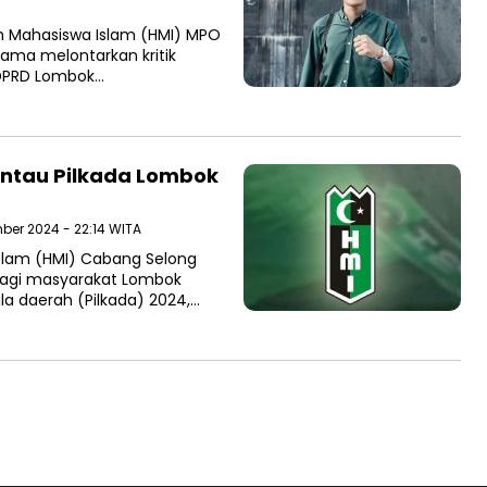
 Mahasiswa Islam (HMI) MPO
ma melontarkan kritik
 DPRD Lombok…
ntau Pilkada Lombok
ber 2024 - 22:14 WITA
slam (HMI) Cabang Selong
bagi masyarakat Lombok
 daerah (Pilkada) 2024,…