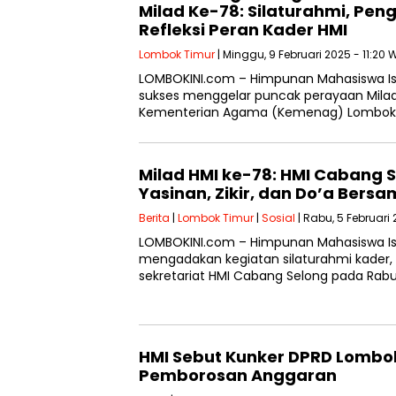
Milad Ke-78: Silaturahmi, Pe
Refleksi Peran Kader HMI
Lombok Timur
| Minggu, 9 Februari 2025 - 11:20 
LOMBOKINI.com – Himpunan Mahasiswa I
sukses menggelar puncak perayaan Milad
Kementerian Agama (Kemenag) Lombok T
Milad HMI ke-78: HMI Cabang 
Yasinan, Zikir, dan Do’a Bers
Berita
|
Lombok Timur
|
Sosial
| Rabu, 5 Februari
LOMBOKINI.com – Himpunan Mahasiswa I
mengadakan kegiatan silaturahmi kader, ya
sekretariat HMI Cabang Selong pada Rab
HMI Sebut Kunker DPRD Lombo
Pemborosan Anggaran