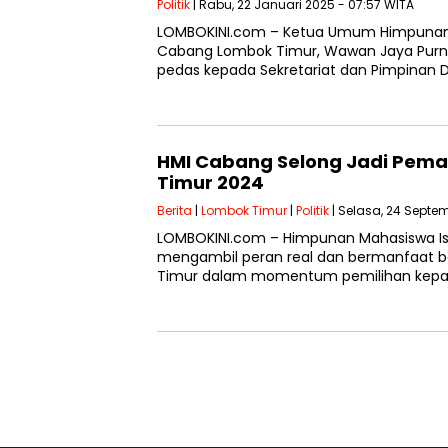
Politik
| Rabu, 22 Januari 2025 - 07:57 WITA
LOMBOKINI.com – Ketua Umum Himpunan
Cabang Lombok Timur, Wawan Jaya Purna
pedas kepada Sekretariat dan Pimpinan
HMI Cabang Selong Jadi Pema
Timur 2024
Berita
|
Lombok Timur
|
Politik
| Selasa, 24 Septem
LOMBOKINI.com – Himpunan Mahasiswa I
mengambil peran real dan bermanfaat 
Timur dalam momentum pemilihan kepala