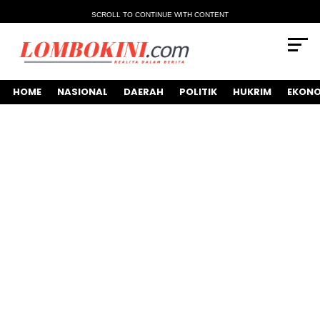
SCROLL TO CONTINUE WITH CONTENT
HOME
NASIONAL
DAERAH
POLITIK
HUKRIM
EKONO