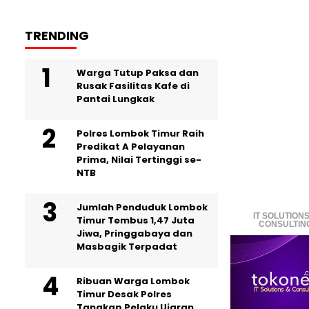
TRENDING
Warga Tutup Paksa dan
Rusak Fasilitas Kafe di
Pantai Lungkak
Polres Lombok Timur Raih
Predikat A Pelayanan
Prima, Nilai Tertinggi se-
NTB
Jumlah Penduduk Lombok
IT SOLUTIONS
Timur Tembus 1,47 Juta
CONSULTIN
Jiwa, Pringgabaya dan
Masbagik Terpadat
Ribuan Warga Lombok
Timur Desak Polres
Tangkap Pelaku Ujaran