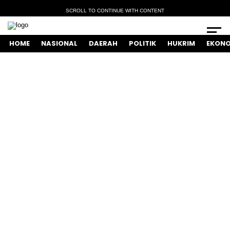
SCROLL TO CONTINUE WITH CONTENT
HOME
NASIONAL
DAERAH
POLITIK
HUKRIM
EKONO