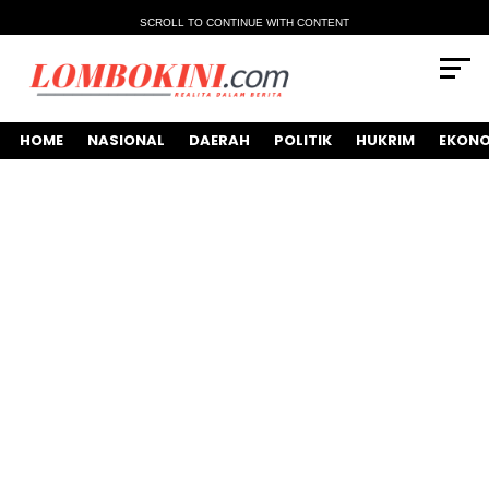
SCROLL TO CONTINUE WITH CONTENT
HOME
NASIONAL
DAERAH
POLITIK
HUKRIM
EKONO