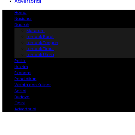
Advertorial
Home
Nasional
Daerah
Mataram
Lombok Barat
Lombok Tengah
Lombok Timur
Lombok Utara
Politik
Hukrim
Ekonomi
Pendidikan
Wisata dan Kuliner
Sosial
Budaya
Opini
Advertorial