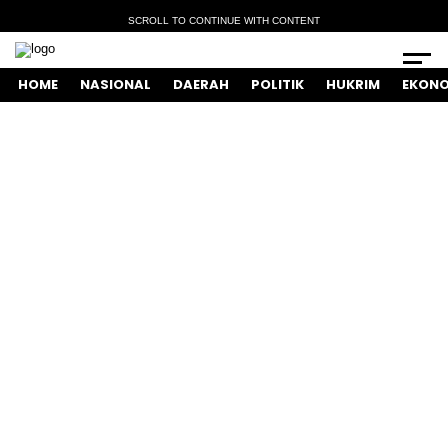
SCROLL TO CONTINUE WITH CONTENT
HOME
NASIONAL
DAERAH
POLITIK
HUKRIM
EKONO