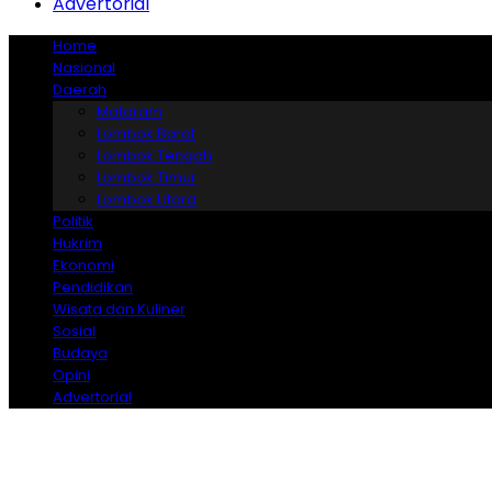
Advertorial
Home
Nasional
Daerah
Mataram
Lombok Barat
Lombok Tengah
Lombok Timur
Lombok Utara
Politik
Hukrim
Ekonomi
Pendidikan
Wisata dan Kuliner
Sosial
Budaya
Opini
Advertorial