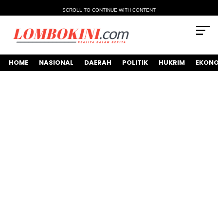
SCROLL TO CONTINUE WITH CONTENT
HOME
NASIONAL
DAERAH
POLITIK
HUKRIM
EKONO