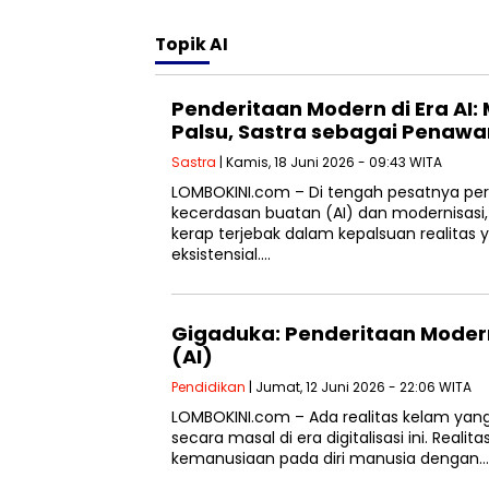
Topik
AI
Penderitaan Modern di Era AI:
Palsu, Sastra sebagai Penaw
Sastra
| Kamis, 18 Juni 2026 - 09:43 WITA
LOMBOKINI.com – Di tengah pesatnya pe
kecerdasan buatan (AI) dan modernisasi
kerap terjebak dalam kepalsuan realitas
eksistensial….
Gigaduka: Penderitaan Modern 
(AI)
Pendidikan
| Jumat, 12 Juni 2026 - 22:06 WITA
LOMBOKINI.com – Ada realitas kelam yang
secara masal di era digitalisasi ini. Rea
kemanusiaan pada diri manusia dengan…