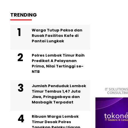
TRENDING
Warga Tutup Paksa dan
Rusak Fasilitas Kafe di
Pantai Lungkak
Polres Lombok Timur Raih
Predikat A Pelayanan
Prima, Nilai Tertinggi se-
NTB
Jumlah Penduduk Lombok
IT SOLUTIONS
Timur Tembus 1,47 Juta
CONSULTIN
Jiwa, Pringgabaya dan
Masbagik Terpadat
Ribuan Warga Lombok
Timur Desak Polres
Tangkap Pelaku Ujaran