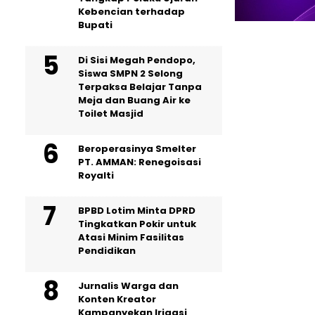
Kebencian terhadap
Bupati
Di Sisi Megah Pendopo,
Siswa SMPN 2 Selong
Terpaksa Belajar Tanpa
Meja dan Buang Air ke
Toilet Masjid
Beroperasinya Smelter
PT. AMMAN: Renegoisasi
Royalti
BPBD Lotim Minta DPRD
Tingkatkan Pokir untuk
Atasi Minim Fasilitas
Pendidikan
Jurnalis Warga dan
Konten Kreator
Kampanyekan Irigasi