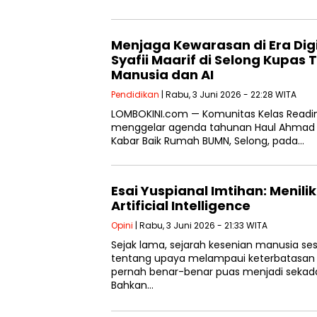
Menjaga Kewarasan di Era Digi
Syafii Maarif di Selong Kupas 
Manusia dan AI
Pendidikan
| Rabu, 3 Juni 2026 - 22:28 WITA
LOMBOKINI.com — Komunitas Kelas Reading
menggelar agenda tahunan Haul Ahmad Sy
Kabar Baik Rumah BUMN, Selong, pada…
Esai Yuspianal Imtihan: Menili
Artificial Intelligence
Opini
| Rabu, 3 Juni 2026 - 21:33 WITA
Sejak lama, sejarah kesenian manusia s
tentang upaya melampaui keterbatasan dir
pernah benar-benar puas menjadi sekadar 
Bahkan…