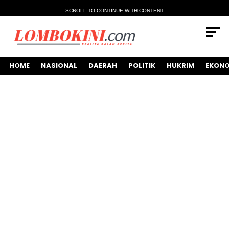
SCROLL TO CONTINUE WITH CONTENT
HOME
NASIONAL
DAERAH
POLITIK
HUKRIM
EKONO