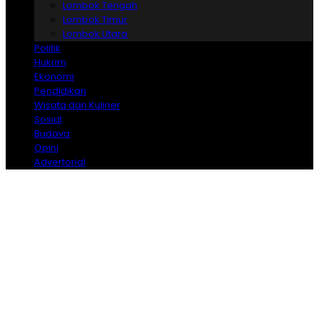
Lombok Tengah
Lombok Timur
Lombok Utara
Politik
Hukrim
Ekonomi
Pendidikan
Wisata dan Kuliner
Sosial
Budaya
Opini
Advertorial