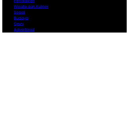
Pendidikan
Wisata dan Kuliner
Sosial
Budaya
Opini
Advertorial