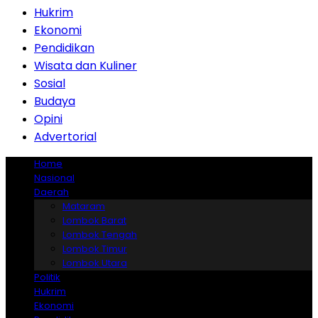
Hukrim
Ekonomi
Pendidikan
Wisata dan Kuliner
Sosial
Budaya
Opini
Advertorial
Home
Nasional
Daerah
Mataram
Lombok Barat
Lombok Tengah
Lombok Timur
Lombok Utara
Politik
Hukrim
Ekonomi