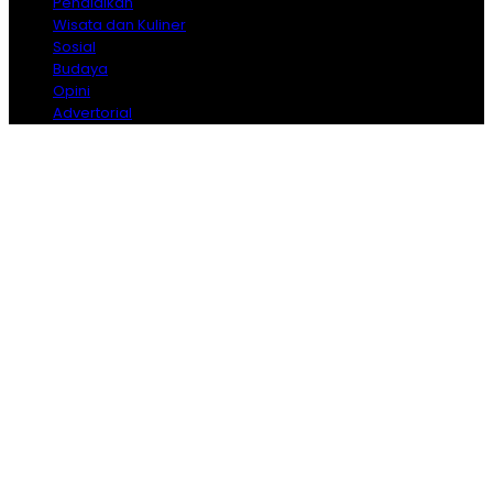
Pendidikan
Wisata dan Kuliner
Sosial
Budaya
Opini
Advertorial