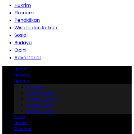
Hukrim
Ekonomi
Pendidikan
Wisata dan Kuliner
Sosial
Budaya
Opini
Advertorial
Home
Nasional
Daerah
Mataram
Lombok Barat
Lombok Tengah
Lombok Timur
Lombok Utara
Politik
Hukrim
Ekonomi