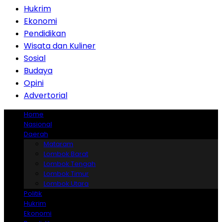
Hukrim
Ekonomi
Pendidikan
Wisata dan Kuliner
Sosial
Budaya
Opini
Advertorial
Home
Nasional
Daerah
Mataram
Lombok Barat
Lombok Tengah
Lombok Timur
Lombok Utara
Politik
Hukrim
Ekonomi