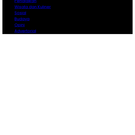
Pendidikan
Wisata dan Kuliner
Sosial
Budaya
Opini
Advertorial