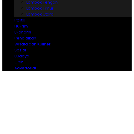
Lombok Tengah
Lombok Timur
Lombok Utara
Politik
Hukrim
Ekonomi
Pendidikan
Wisata dan Kuliner
Sosial
Budaya
Opini
Advertorial