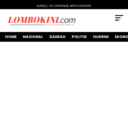
SCROLL TO CONTINUE WITH CONTENT
HOME
NASIONAL
DAERAH
POLITIK
HUKRIM
EKONO