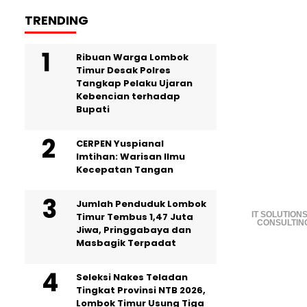
TRENDING
Ribuan Warga Lombok
Timur Desak Polres
Tangkap Pelaku Ujaran
Kebencian terhadap
Bupati
CERPEN Yuspianal
Imtihan: Warisan Ilmu
Kecepatan Tangan
Jumlah Penduduk Lombok
IT SOLUTIONS
Timur Tembus 1,47 Juta
CONSULTIN
Jiwa, Pringgabaya dan
Masbagik Terpadat
Seleksi Nakes Teladan
Tingkat Provinsi NTB 2026,
Lombok Timur Usung Tiga