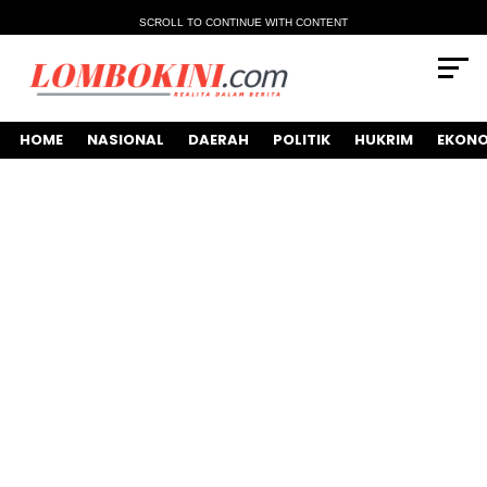
SCROLL TO CONTINUE WITH CONTENT
HOME
NASIONAL
DAERAH
POLITIK
HUKRIM
EKONO