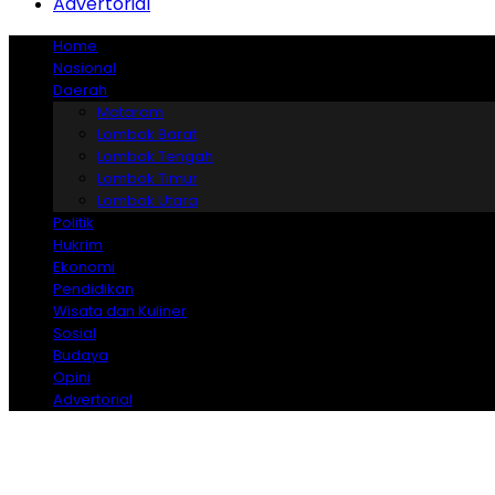
Advertorial
Home
Nasional
Daerah
Mataram
Lombok Barat
Lombok Tengah
Lombok Timur
Lombok Utara
Politik
Hukrim
Ekonomi
Pendidikan
Wisata dan Kuliner
Sosial
Budaya
Opini
Advertorial