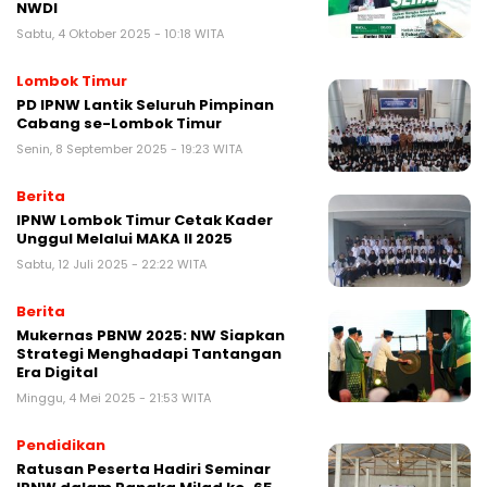
NWDI
Sabtu, 4 Oktober 2025 - 10:18 WITA
Lombok Timur
PD IPNW Lantik Seluruh Pimpinan
Cabang se-Lombok Timur
Senin, 8 September 2025 - 19:23 WITA
Berita
IPNW Lombok Timur Cetak Kader
Unggul Melalui MAKA II 2025
Sabtu, 12 Juli 2025 - 22:22 WITA
Berita
Mukernas PBNW 2025: NW Siapkan
Strategi Menghadapi Tantangan
Era Digital
Minggu, 4 Mei 2025 - 21:53 WITA
Pendidikan
Ratusan Peserta Hadiri Seminar