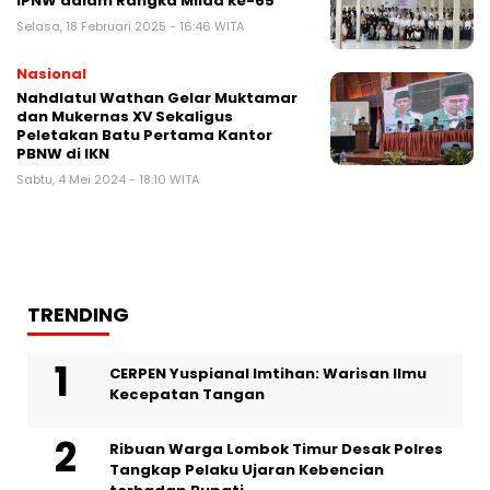
IPNW dalam Rangka Milad ke-65
Selasa, 18 Februari 2025 - 16:46 WITA
Nasional
Nahdlatul Wathan Gelar Muktamar
dan Mukernas XV Sekaligus
Peletakan Batu Pertama Kantor
PBNW di IKN
Sabtu, 4 Mei 2024 - 18:10 WITA
TRENDING
CERPEN Yuspianal Imtihan: Warisan Ilmu
Kecepatan Tangan
Ribuan Warga Lombok Timur Desak Polres
Tangkap Pelaku Ujaran Kebencian