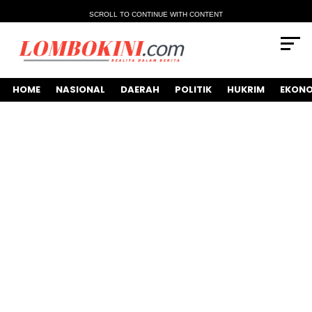
SCROLL TO CONTINUE WITH CONTENT
HOME
NASIONAL
DAERAH
POLITIK
HUKRIM
EKONO