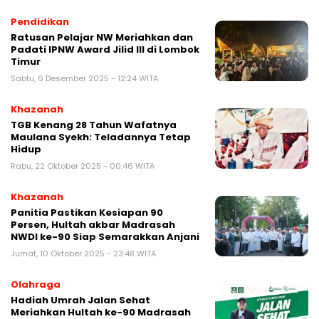
Pendidikan
Ratusan Pelajar NW Meriahkan dan
Padati IPNW Award Jilid III di Lombok
Timur
Sabtu, 6 Desember 2025 - 12:24 WITA
Khazanah
TGB Kenang 28 Tahun Wafatnya
Maulana Syekh: Teladannya Tetap
Hidup
Rabu, 22 Oktober 2025 - 00:46 WITA
Khazanah
Panitia Pastikan Kesiapan 90
Persen, Hultah akbar Madrasah
NWDI ke-90 Siap Semarakkan Anjani
Jumat, 10 Oktober 2025 - 23:48 WITA
Olahraga
Hadiah Umrah Jalan Sehat
Meriahkan Hultah ke-90 Madrasah