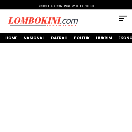
SCROLL TO CONTINUE WITH CONTENT
HOME
NASIONAL
DAERAH
POLITIK
HUKRIM
EKONO