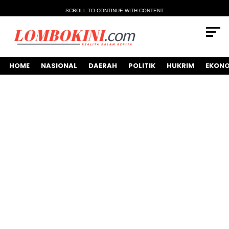
SCROLL TO CONTINUE WITH CONTENT
HOME
NASIONAL
DAERAH
POLITIK
HUKRIM
EKONO