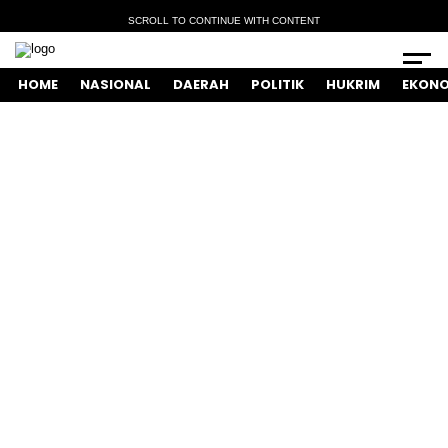
SCROLL TO CONTINUE WITH CONTENT
HOME
NASIONAL
DAERAH
POLITIK
HUKRIM
EKONO