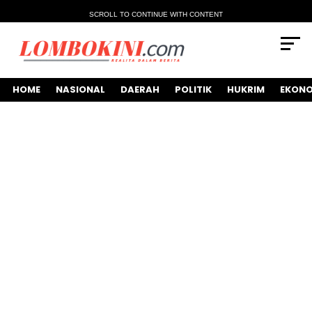
SCROLL TO CONTINUE WITH CONTENT
HOME
NASIONAL
DAERAH
POLITIK
HUKRIM
EKONO