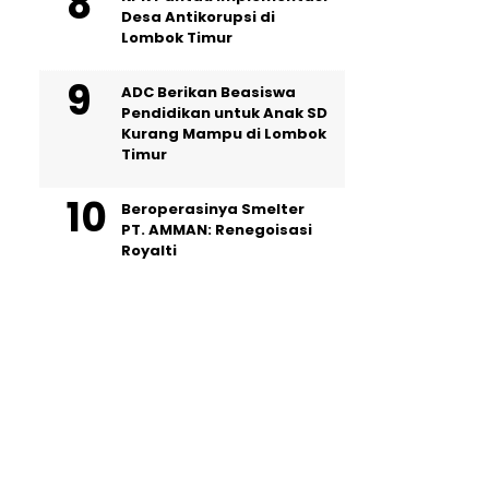
Desa Antikorupsi di
Lombok Timur
ADC Berikan Beasiswa
Pendidikan untuk Anak SD
Kurang Mampu di Lombok
Timur
Beroperasinya Smelter
PT. AMMAN: Renegoisasi
Royalti