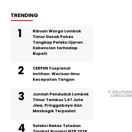
TRENDING
Ribuan Warga Lombok
Timur Desak Polres
Tangkap Pelaku Ujaran
Kebencian terhadap
Bupati
CERPEN Yuspianal
Imtihan: Warisan Ilmu
Kecepatan Tangan
IT SOLUTIONS
Jumlah Penduduk Lombok
CONSULTIN
Timur Tembus 1,47 Juta
Jiwa, Pringgabaya dan
Masbagik Terpadat
Seleksi Nakes Teladan
Tingkat Provinsi NTB 2026,