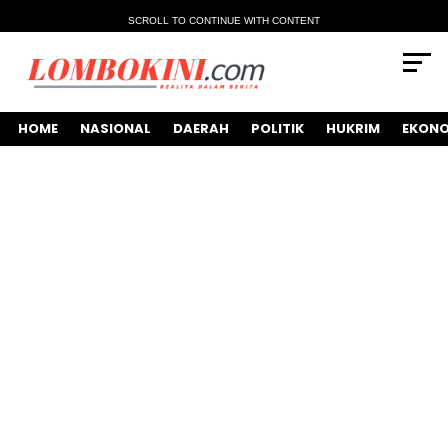
SCROLL TO CONTINUE WITH CONTENT
HOME
NASIONAL
DAERAH
POLITIK
HUKRIM
EKONO