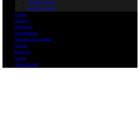
Lombok Timur
Lombok Utara
Politik
Hukrim
Ekonomi
Pendidikan
Wisata dan Kuliner
Sosial
Budaya
Opini
Advertorial