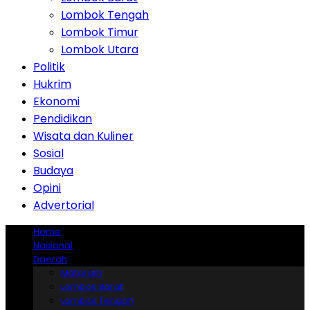
Lombok Tengah
Lombok Timur
Lombok Utara
Politik
Hukrim
Ekonomi
Pendidikan
Wisata dan Kuliner
Sosial
Budaya
Opini
Advertorial
Home
Nasional
Daerah
Mataram
Lombok Barat
Lombok Tengah