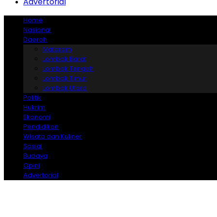
Advertorial
Home
Nasional
Daerah
Mataram
Lombok Barat
Lombok Tengah
Lombok Timur
Lombok Utara
Politik
Hukrim
Ekonomi
Pendidikan
Wisata dan Kuliner
Sosial
Budaya
Opini
Advertorial